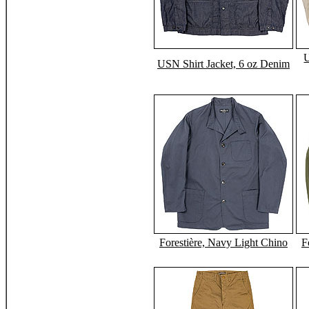
U
USN Shirt Jacket, 6 oz Denim
Forestière, Navy Light Chino
F