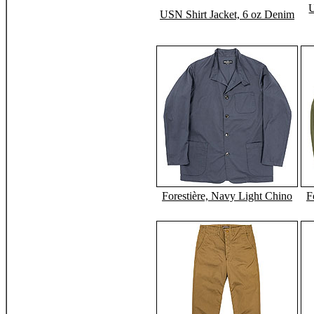
U
USN Shirt Jacket, 6 oz Denim
Forestière, Navy Light Chino
F