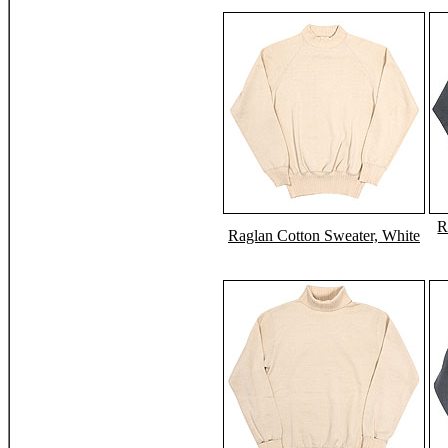
R
Raglan Cotton Sweater, White