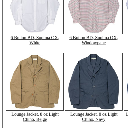
6 Button BD, Supima OX,
6 Button BD, Supima OX,
White
Windowpane
Lounge Jacket, 8 oz Light
Lounge Jacket, 8 oz Light
L
Chino, Beige
Chino, Navy