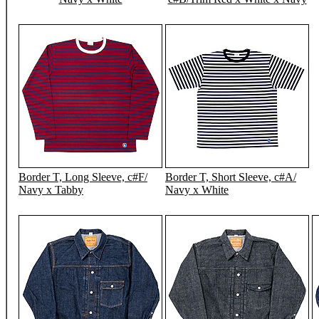
Border T, Long Sleeve, c#F/
Border T, Short Sleeve, c#A/
Navy x Tabby
Navy x White