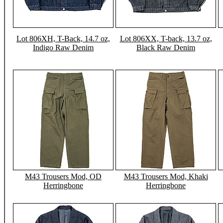
Lot 806XH, T-Back, 14.7 oz,
Lot 806XX, T-back, 13.7 oz,
Indigo Raw Denim
Black Raw Denim
M43 Trousers Mod, OD
M43 Trousers Mod, Khaki
Herringbone
Herringbone