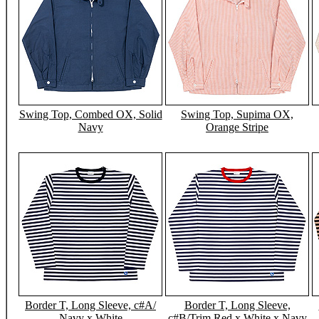
Swing Top, Combed OX, Solid
Swing Top, Supima OX,
Navy
Orange Stripe
Border T, Long Sleeve, c#A/
Border T, Long Sleeve,
Navy x White
c#B/Trim Red x White x Navy