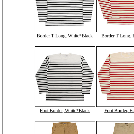
Border T Long, White*Black
Border T Long,
Foot Border, White*Black
Foot Border, E