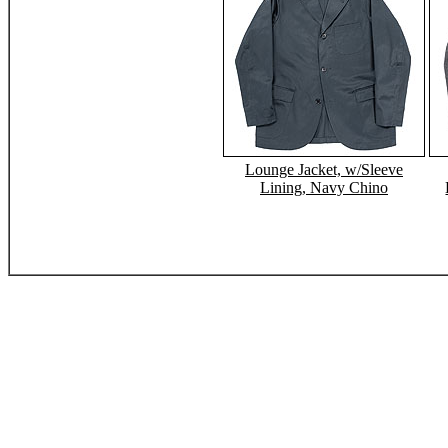
Lounge Jacket, w/Sleeve
Lining, Navy Chino