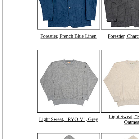
Forestier, French Blue Linen
Forestier, Char
Light Sweat, 
Light Sweat, "RYO-V", Grey
Oatmea