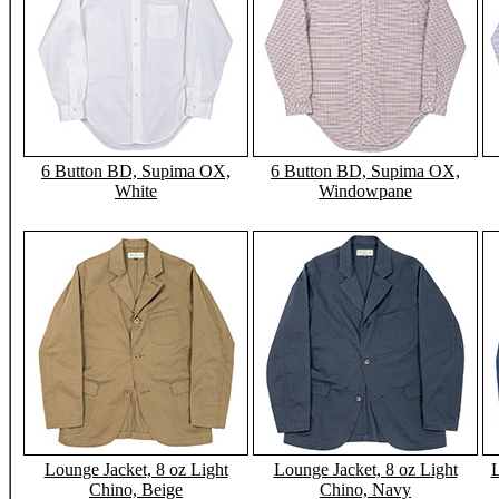
6 Button BD, Supima OX,
6 Button BD, Supima OX,
White
Windowpane
Lounge Jacket, 8 oz Light
Lounge Jacket, 8 oz Light
L
Chino, Beige
Chino, Navy