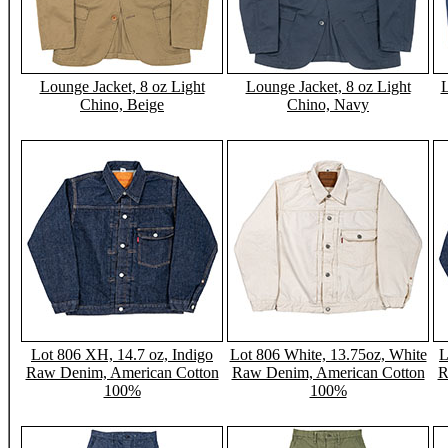
Lounge Jacket, 8 oz Light
Lounge Jacket, 8 oz Light
L
Chino, Beige
Chino, Navy
Lot 806 XH, 14.7 oz, Indigo
Lot 806 White, 13.75oz, White
L
Raw Denim, American Cotton
Raw Denim, American Cotton
R
100%
100%