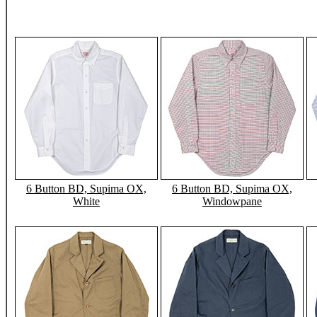
6 Button BD, Supima OX,
6 Button BD, Supima OX,
White
Windowpane