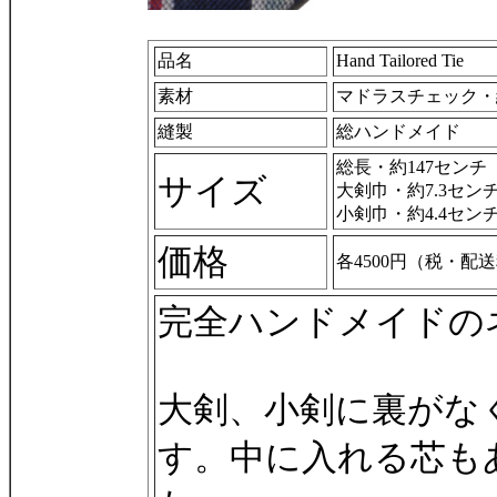
品名
Hand Tailored Tie
素材
マドラスチェック・綿
縫製
総ハンドメイド
総長・約147センチ
サイズ
大剣巾・約7.3セン
小剣巾・約4.4セン
価格
各4500円（税・配
完全ハンドメイドの
大剣、小剣に裏がな
す。中に入れる芯も