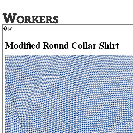
�@
Modified Round Collar Shirt