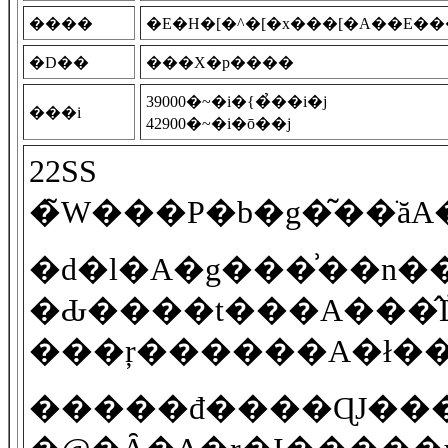
����
�E�H�[�^�[�x���[�А��E�
�D��
���X�p����
39000�~�i�{�̉��i�j
���i
42900�~�i�ō��j
22SS
�d�l�A�g���͗��n
�Ԃ����t���A���̂
���ŗ������A�ł���
�����đ����ɊJ�������Ă��܂���B�