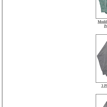
Modif
P
3 P