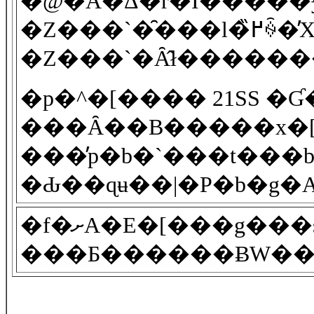
�@�Ȃ�Δ�r�I�����ɏo���܂��B�����𗎂��������邽�߃X�e�b�`����
�Z���`�̑���l�߂̏ꍇ�̓X�e�b�`�Ղ��c���Ă��܂��܂��B���̏ꍇ�́A������ł̑��䒼���ɂȂ�܂����A1-2
�p�^�[���� 21SS �
���Ȃ��B�����x�[
���̓p�b�`���t���b�v�B���������
�Ԃ��ɋʉ��|�P�b�g�A
�f�ށA�E�[���g���s�J���� 4.8 �I���X�B�Ẵg���s�J���Ƃ��Ă��傤�ǂ悢�B����ȏ㔖
���Ƃ������ɃW���