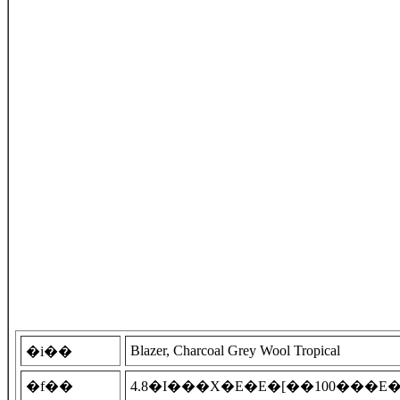
Blazer, Charcoal Grey Wool Tropical
�i��
�f��
4.8�I���X�E�E�[��100���E