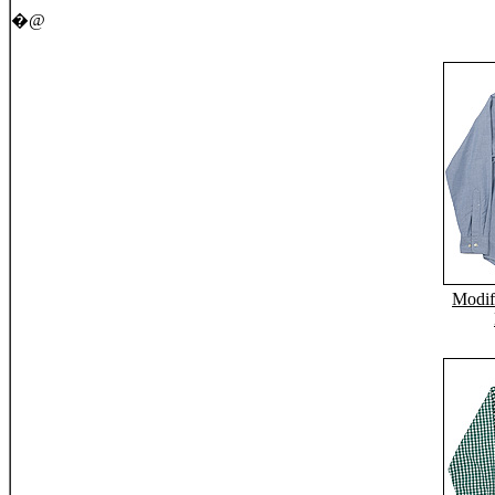
�@
Modif