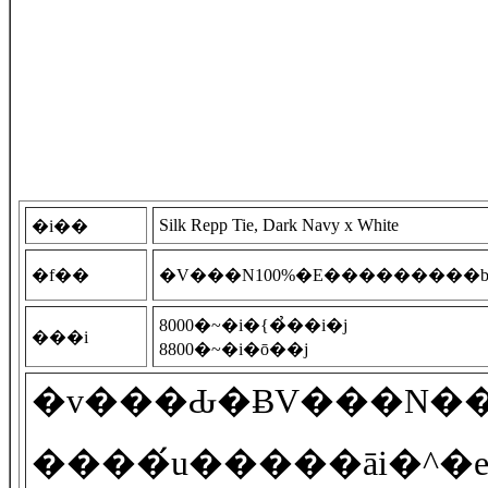
Silk Repp Tie, Dark Navy x White
�i��
�f��
�V���N100%�E
������
���b
8000�~�i�{�̉��i�j
���i
8800�~�i�ō��j
����́u�����āi�^�e