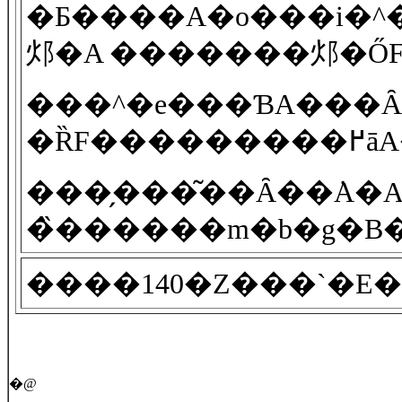
�Ƃ����A�o���i�^�e�j�ɔ��������Đ��n��D���Ă��܂��B�l�N�^�C���n�́A�\�
���^�e���ƁA���Ȃ
���̗���͂��Ȃ��݁A
����140�Z���`�E
�@