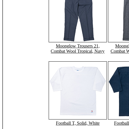
Moonglow Trousers 21,
Moongl
Combat Wool Tropical, Navy
Combat Wo
Football T, Solid, White
Footbal