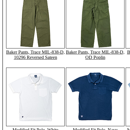
Baker Pants, Trace MIL-838-D,
Baker Pants, Trace MIL-838-D,
B
10296 Reversed Sateen
OD Poplin
Modified Fit Polo, White
Modified Fit Polo, Navy
M